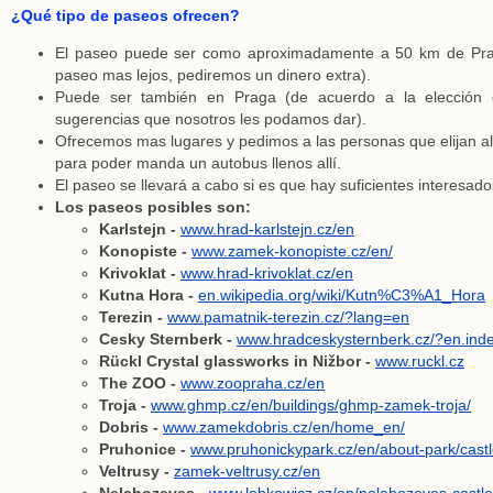
¿Qué tipo de paseos ofrecen?
El paseo puede ser como aproximadamente a 50 km de Prag
paseo mas lejos, pediremos un dinero extra).
Puede ser también en Praga (de acuerdo a la elección
sugerencias que nosotros les podamos dar).
Ofrecemos mas lugares y pedimos a las personas que elijan a
para poder manda un autobus llenos allí.
El paseo se llevará a cabo si es que hay suficientes interesados
Los paseos posibles son:
Karlstejn -
www.hrad-karlstejn.cz/en
Konopiste -
www.zamek-konopiste.cz/en/
Krivoklat -
www.hrad-krivoklat.cz/en
Kutna Hora -
en.wikipedia.org/wiki/Kutn%C3%A1_Hora
Terezin -
www.pamatnik-terezin.cz/?lang=en
Cesky Sternberk -
www.hradceskysternberk.cz/?en.ind
Rückl Crystal glassworks in Nižbor -
www.ruckl.cz
The ZOO -
www.zoopraha.cz/en
Troja -
www.ghmp.cz/en/buildings/ghmp-zamek-troja/
Dobris -
www.zamekdobris.cz/en/home_en/
Pruhonice -
www.pruhonickypark.cz/en/about-park/castl
Veltrusy -
zamek-veltrusy.cz/en
Nelahozeves -
www.lobkowicz.cz/en/nelahozeves-castle