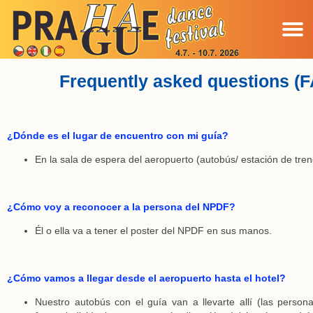
Acerca de República Checa
Formulario de registración
Precio y alojamento
Ganadores archivo
Por qué participar
Preceptiva
Workshop
Programa
Contacto
Historia
Teatros
A casa
Pareja
GDPR
Video
FAQ
Frequently asked questions (
¿Dónde es el lugar de encuentro con mi guía?
En la sala de espera del aeropuerto (autobús/ estación de tren
¿Cómo voy a reconocer a la persona del NPDF?
Él o ella va a tener el poster del NPDF en sus manos.
¿Cómo vamos a llegar desde el aeropuerto hasta el hotel?
Nuestro autobús con el guía van a llevarte allí (las person