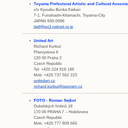
Toyama Prefectural Artistic and Cultural Associ
c/o Kyouiku Bunka Kaikan
7-1, Funahashi-Kitamachi, Toyama-City
JAPAN 930-0096
tiatf@po3.nsknet.or.jp
United Art
Richard Korbut
Přemyslova 6
120 00 Praha 2
Czech Republic
Tel: +420 224 916 185
Mob: +420 737 562 223
unitedart.cz
richard.korbut@seznam.cz
FOTO - Roman Sejkot
Dukelských hrdinů 18
170 00 PRAHA 7 – Holešovice
Czech Republic
Mob: +420 777 809 565