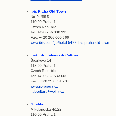
Ibis Praha Old Town
Na Poříčí 5
110 00 Praha 1
Czech Republic
Tel: +420 266 000 999
Fax: +420 266 000 666
www.ibis.com/gb/hotel-5477-ibis-praha-old-town
Instituto Italiano di Cultura
Šporkova 14
118 00 Praha 1
Czech Republic
Tel: +420 257 533 600
Fax: +420 257 531 284
www.iic-praga.cz
ital.cultura@volny.cz
Grishko
Mikulandská 4/122
110 00 Praha 1